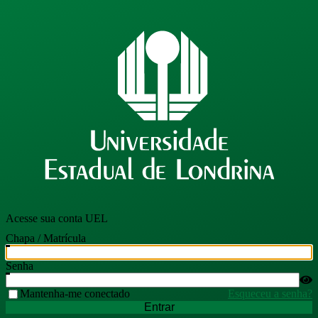
Acesse sua conta UEL
Chapa / Matrícula
Senha
Mantenha-me conectado
Esqueceu a senha?
Entrar