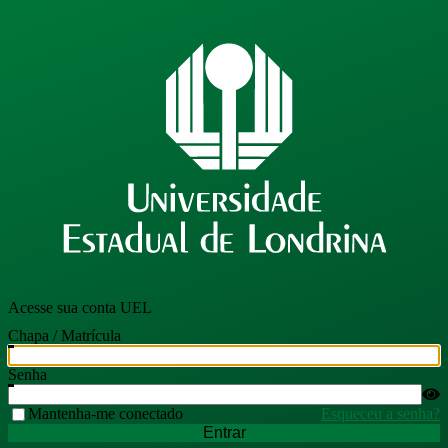
Acesse sua conta UEL
Chapa / Matrícula
Senha
Mantenha-me conectado
Esqueceu a senha?
Entrar