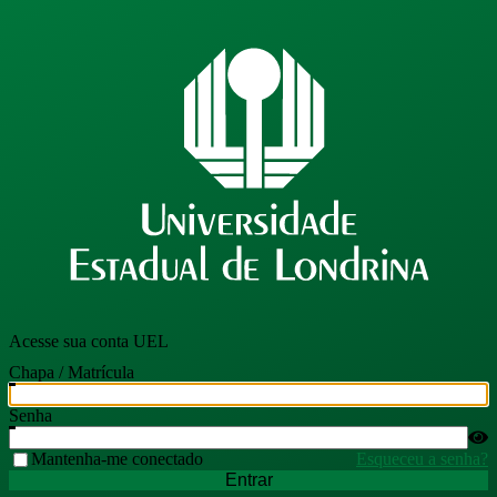
Acesse sua conta UEL
Chapa / Matrícula
Senha
Mantenha-me conectado
Esqueceu a senha?
Entrar