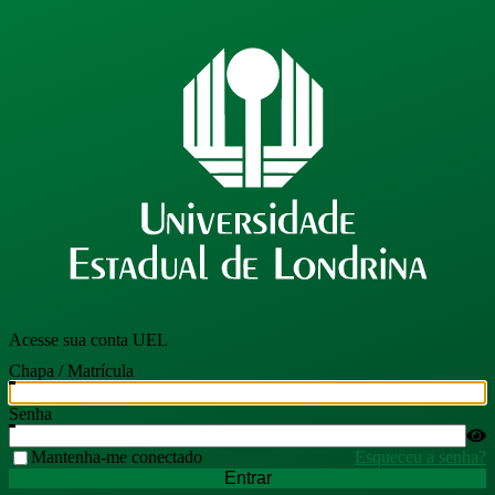
Acesse sua conta UEL
Chapa / Matrícula
Senha
Mantenha-me conectado
Esqueceu a senha?
Entrar