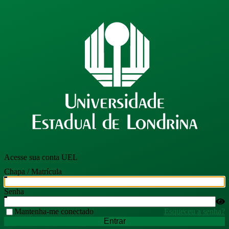
Acesse sua conta UEL
Chapa / Matrícula
Senha
Mantenha-me conectado
Esqueceu a senha?
Entrar