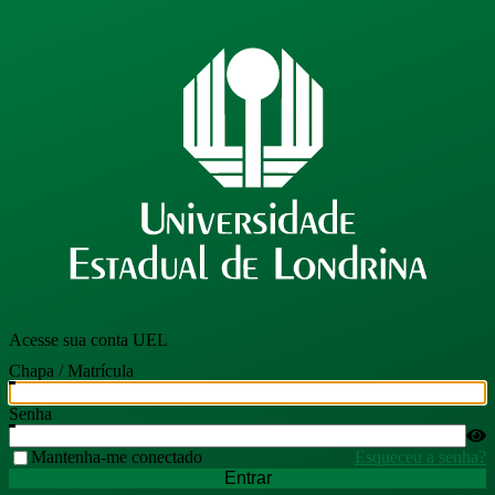
Acesse sua conta UEL
Chapa / Matrícula
Senha
Mantenha-me conectado
Esqueceu a senha?
Entrar