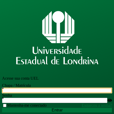
Acesse sua conta UEL
Chapa / Matrícula
Senha
Mantenha-me conectado
Esqueceu a senha?
Entrar