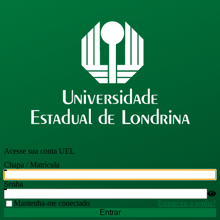
Acesse sua conta UEL
Chapa / Matrícula
Senha
Mantenha-me conectado
Esqueceu a senha?
Entrar