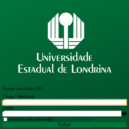
Acesse sua conta UEL
Chapa / Matrícula
Senha
Mantenha-me conectado
Esqueceu a senha?
Entrar