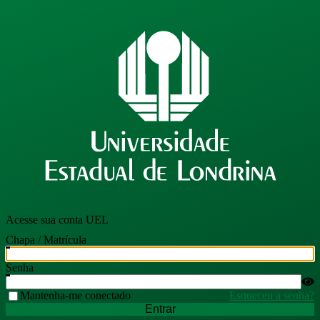
Acesse sua conta UEL
Chapa / Matrícula
Senha
Mantenha-me conectado
Esqueceu a senha?
Entrar