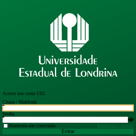
Acesse sua conta UEL
Chapa / Matrícula
Senha
Mantenha-me conectado
Esqueceu a senha?
Entrar