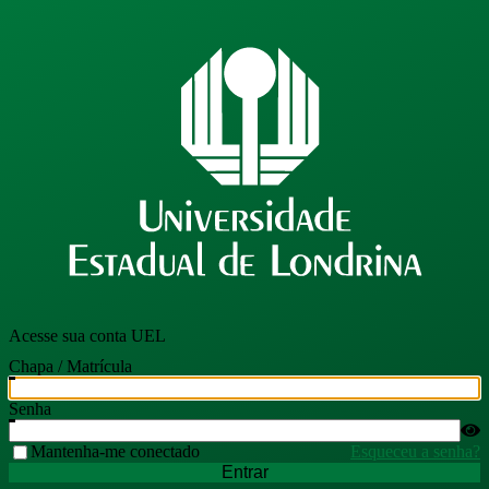
Acesse sua conta UEL
Chapa / Matrícula
Senha
Mantenha-me conectado
Esqueceu a senha?
Entrar