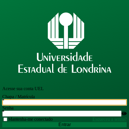
Acesse sua conta UEL
Chapa / Matrícula
Senha
Mantenha-me conectado
Esqueceu a senha?
Entrar