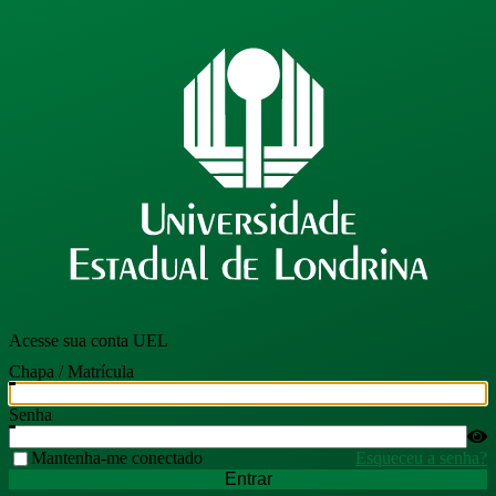
Acesse sua conta UEL
Chapa / Matrícula
Senha
Mantenha-me conectado
Esqueceu a senha?
Entrar