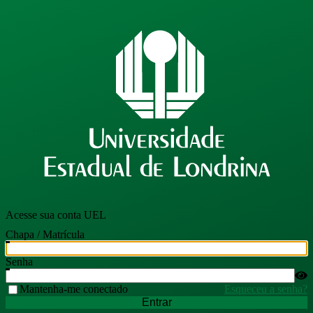
Acesse sua conta UEL
Chapa / Matrícula
Senha
Mantenha-me conectado
Esqueceu a senha?
Entrar