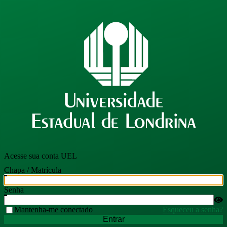
Acesse sua conta UEL
Chapa / Matrícula
Senha
Mantenha-me conectado
Esqueceu a senha?
Entrar