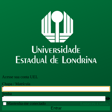
Acesse sua conta UEL
Chapa / Matrícula
Senha
Mantenha-me conectado
Esqueceu a senha?
Entrar