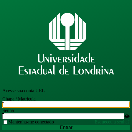
Acesse sua conta UEL
Chapa / Matrícula
Senha
Mantenha-me conectado
Esqueceu a senha?
Entrar