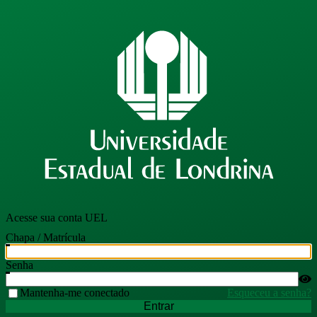
Acesse sua conta UEL
Chapa / Matrícula
Senha
Mantenha-me conectado
Esqueceu a senha?
Entrar