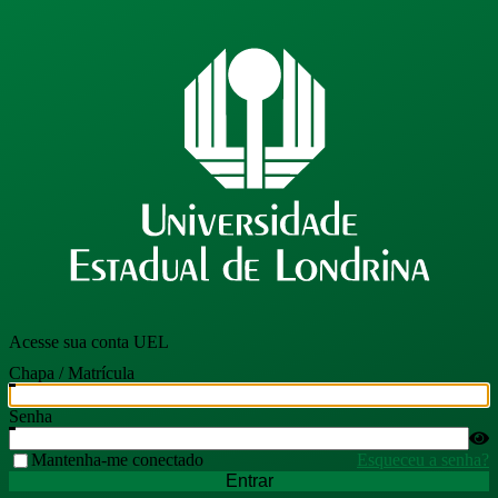
Acesse sua conta UEL
Chapa / Matrícula
Senha
Mantenha-me conectado
Esqueceu a senha?
Entrar