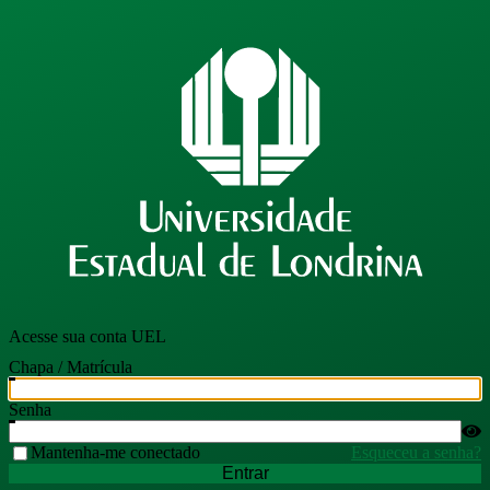
Acesse sua conta UEL
Chapa / Matrícula
Senha
Mantenha-me conectado
Esqueceu a senha?
Entrar