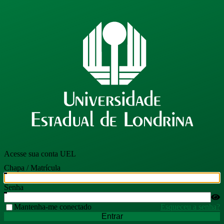
Acesse sua conta UEL
Chapa / Matrícula
Senha
Mantenha-me conectado
Esqueceu a senha?
Entrar