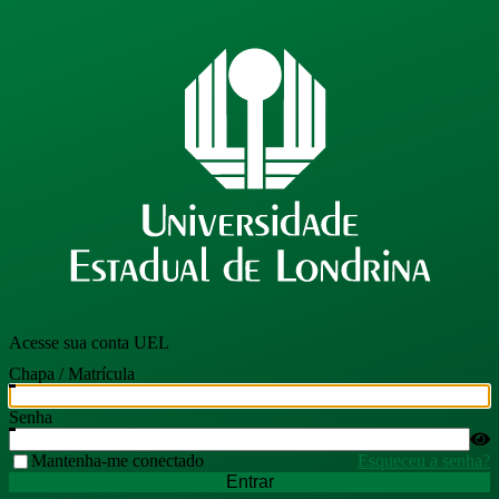
Acesse sua conta UEL
Chapa / Matrícula
Senha
Mantenha-me conectado
Esqueceu a senha?
Entrar