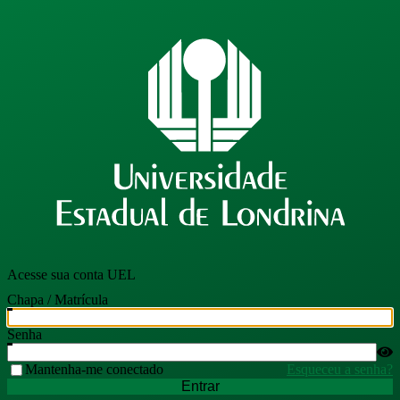
Acesse sua conta UEL
Chapa / Matrícula
Senha
Mantenha-me conectado
Esqueceu a senha?
Entrar