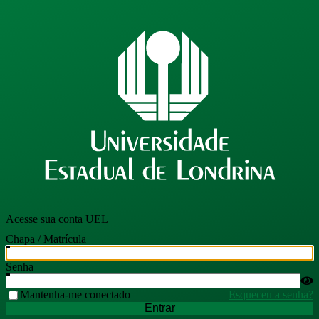
Acesse sua conta UEL
Chapa / Matrícula
Senha
Mantenha-me conectado
Esqueceu a senha?
Entrar