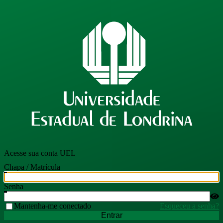
Acesse sua conta UEL
Chapa / Matrícula
Senha
Mantenha-me conectado
Esqueceu a senha?
Entrar