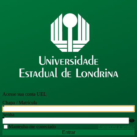
Acesse sua conta UEL
Chapa / Matrícula
Senha
Mantenha-me conectado
Esqueceu a senha?
Entrar