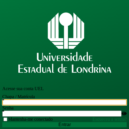
Acesse sua conta UEL
Chapa / Matrícula
Senha
Mantenha-me conectado
Esqueceu a senha?
Entrar