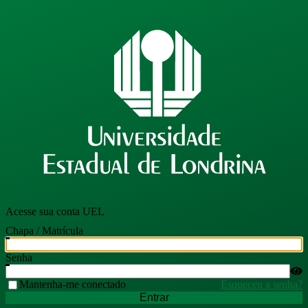
Acesse sua conta UEL
Chapa / Matrícula
Senha
Mantenha-me conectado
Esqueceu a senha?
Entrar