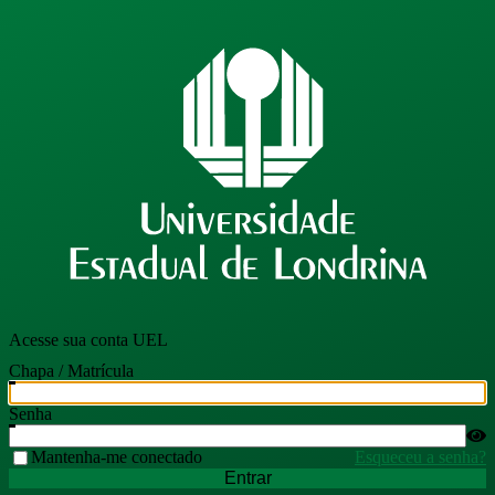
Acesse sua conta UEL
Chapa / Matrícula
Senha
Mantenha-me conectado
Esqueceu a senha?
Entrar