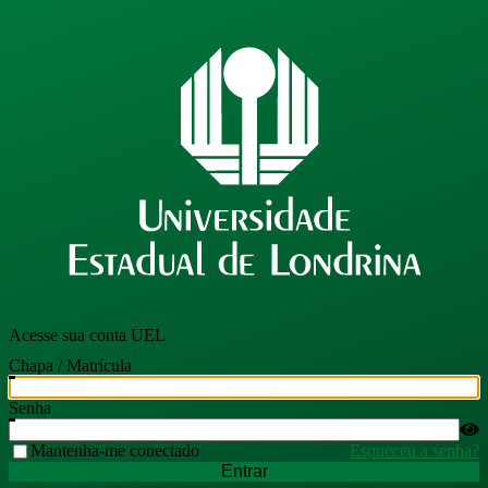
Acesse sua conta UEL
Chapa / Matrícula
Senha
Mantenha-me conectado
Esqueceu a senha?
Entrar