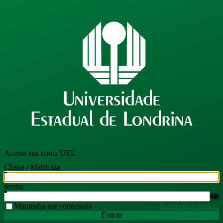
Acesse sua conta UEL
Chapa / Matrícula
Senha
Mantenha-me conectado
Esqueceu a senha?
Entrar