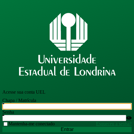
Acesse sua conta UEL
Chapa / Matrícula
Senha
Mantenha-me conectado
Esqueceu a senha?
Entrar