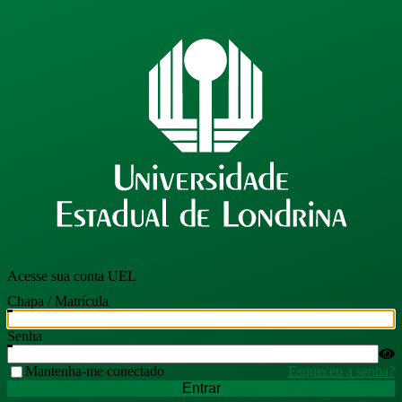
Acesse sua conta UEL
Chapa / Matrícula
Senha
Mantenha-me conectado
Esqueceu a senha?
Entrar