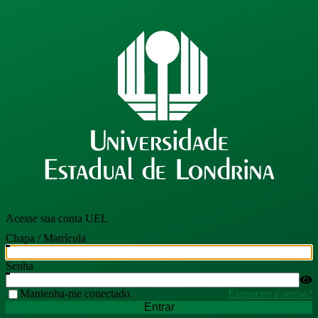
Acesse sua conta UEL
Chapa / Matrícula
Senha
Mantenha-me conectado
Esqueceu a senha?
Entrar