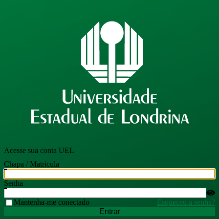
Acesse sua conta UEL
Chapa / Matrícula
Senha
Mantenha-me conectado
Esqueceu a senha?
Entrar