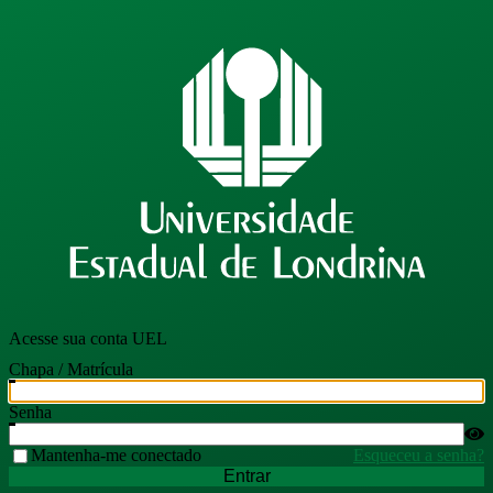
Acesse sua conta UEL
Chapa / Matrícula
Senha
Mantenha-me conectado
Esqueceu a senha?
Entrar