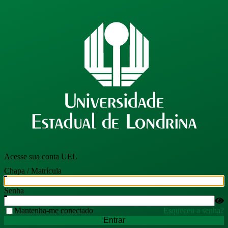
Acesse sua conta UEL
Chapa / Matrícula
Senha
Mantenha-me conectado
Esqueceu a senha?
Entrar