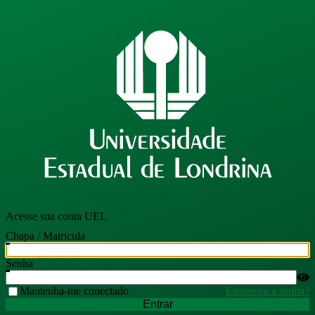
Acesse sua conta UEL
Chapa / Matrícula
Senha
Mantenha-me conectado
Esqueceu a senha?
Entrar