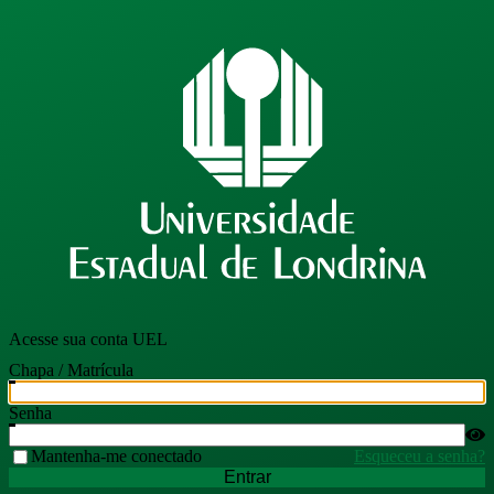
Acesse sua conta UEL
Chapa / Matrícula
Senha
Mantenha-me conectado
Esqueceu a senha?
Entrar