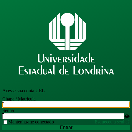
Acesse sua conta UEL
Chapa / Matrícula
Senha
Mantenha-me conectado
Esqueceu a senha?
Entrar