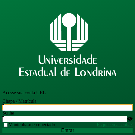
Acesse sua conta UEL
Chapa / Matrícula
Senha
Mantenha-me conectado
Esqueceu a senha?
Entrar