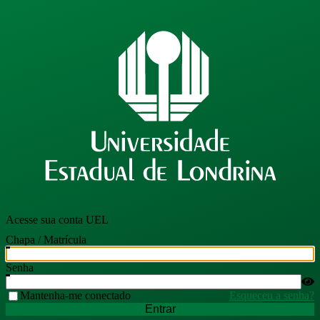
Acesse sua conta UEL
Chapa / Matrícula
Senha
Mantenha-me conectado
Esqueceu a senha?
Entrar