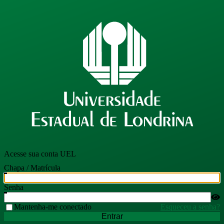
Acesse sua conta UEL
Chapa / Matrícula
Senha
Mantenha-me conectado
Esqueceu a senha?
Entrar