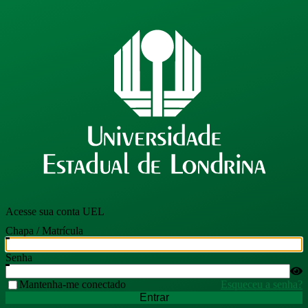
Acesse sua conta UEL
Chapa / Matrícula
Senha
Mantenha-me conectado
Esqueceu a senha?
Entrar