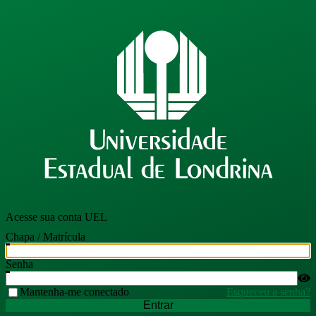
Acesse sua conta UEL
Chapa / Matrícula
Senha
Mantenha-me conectado
Esqueceu a senha?
Entrar