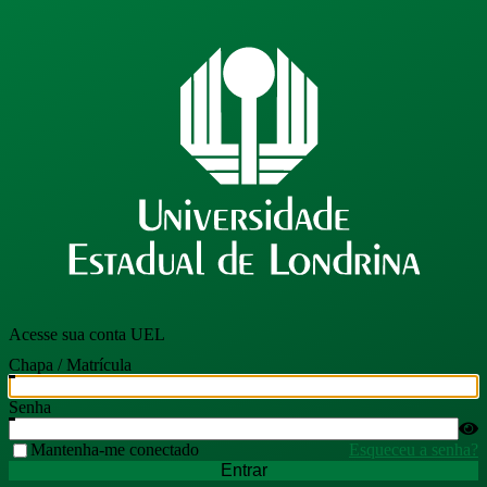
Acesse sua conta UEL
Chapa / Matrícula
Senha
Mantenha-me conectado
Esqueceu a senha?
Entrar