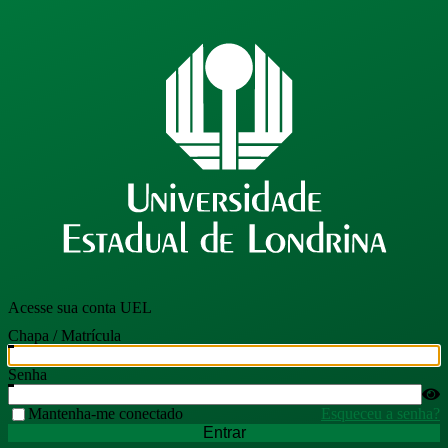
Acesse sua conta UEL
Chapa / Matrícula
Senha
Mantenha-me conectado
Esqueceu a senha?
Entrar