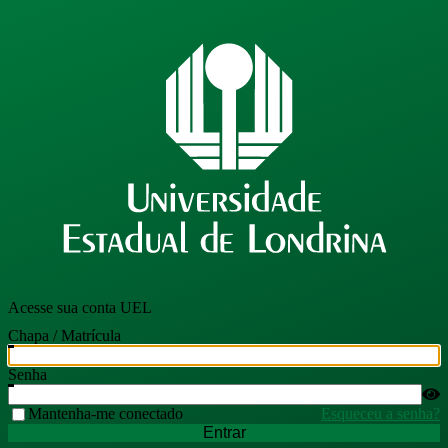
Acesse sua conta UEL
Chapa / Matrícula
Senha
Mantenha-me conectado
Esqueceu a senha?
Entrar