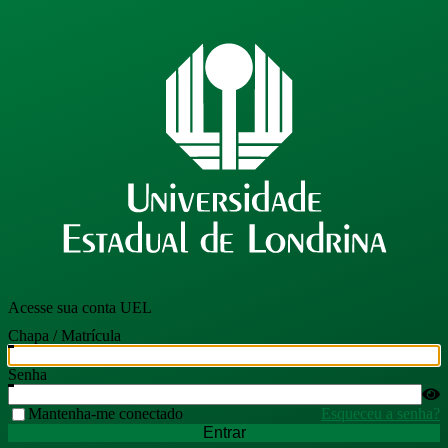
Acesse sua conta UEL
Chapa / Matrícula
Senha
Mantenha-me conectado
Esqueceu a senha?
Entrar